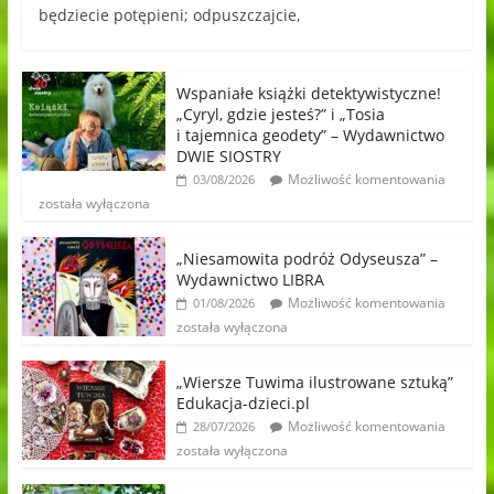
będziecie potępieni; odpuszczajcie,
Wspaniałe książki detektywistyczne!
„Cyryl, gdzie jesteś?” i „Tosia
i tajemnica geodety” – Wydawnictwo
DWIE SIOSTRY
Możliwość komentowania
03/08/2026
została wyłączona
„Niesamowita podróż Odyseusza” –
Wydawnictwo LIBRA
Możliwość komentowania
01/08/2026
została wyłączona
„Wiersze Tuwima ilustrowane sztuką”
Edukacja-dzieci.pl
Możliwość komentowania
28/07/2026
została wyłączona