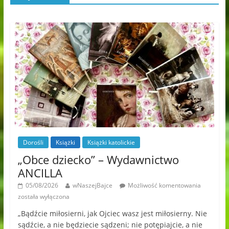
Dorośli
Książki
Książki katolickie
„Obce dziecko” – Wydawnictwo
ANCILLA
05/08/2026
wNaszejBajce
Możliwość komentowania
została wyłączona
„Bądźcie miłosierni, jak Ojciec wasz jest miłosierny. Nie
sądźcie, a nie będziecie sądzeni; nie potępiajcie, a nie