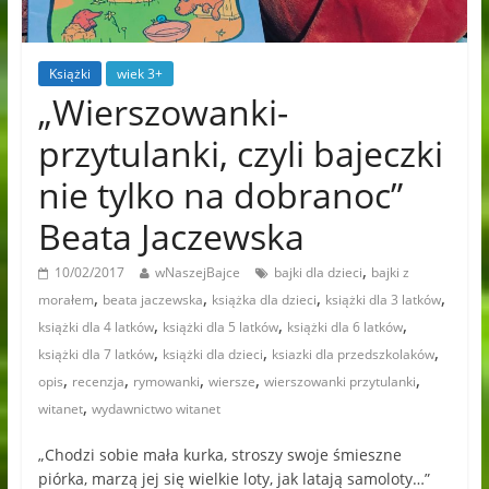
Książki
wiek 3+
„Wierszowanki-
przytulanki, czyli bajeczki
nie tylko na dobranoc”
Beata Jaczewska
,
10/02/2017
wNaszejBajce
bajki dla dzieci
bajki z
,
,
,
,
morałem
beata jaczewska
książka dla dzieci
książki dla 3 latków
,
,
,
książki dla 4 latków
książki dla 5 latków
książki dla 6 latków
,
,
,
książki dla 7 latków
książki dla dzieci
ksiazki dla przedszkolaków
,
,
,
,
,
opis
recenzja
rymowanki
wiersze
wierszowanki przytulanki
,
witanet
wydawnictwo witanet
„Chodzi sobie mała kurka, stroszy swoje śmieszne
piórka, marzą jej się wielkie loty, jak latają samoloty…”