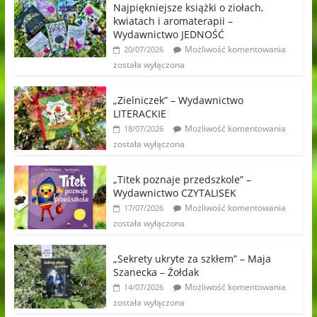
Najpiękniejsze książki o ziołach,
kwiatach i aromaterapii –
Wydawnictwo JEDNOŚĆ
Możliwość komentowania
20/07/2026
została wyłączona
„Zielniczek” – Wydawnictwo
LITERACKIE
Możliwość komentowania
18/07/2026
została wyłączona
„Titek poznaje przedszkole” –
Wydawnictwo CZYTALISEK
Możliwość komentowania
17/07/2026
została wyłączona
„Sekrety ukryte za szkłem” – Maja
Szanecka – Żołdak
Możliwość komentowania
14/07/2026
została wyłączona