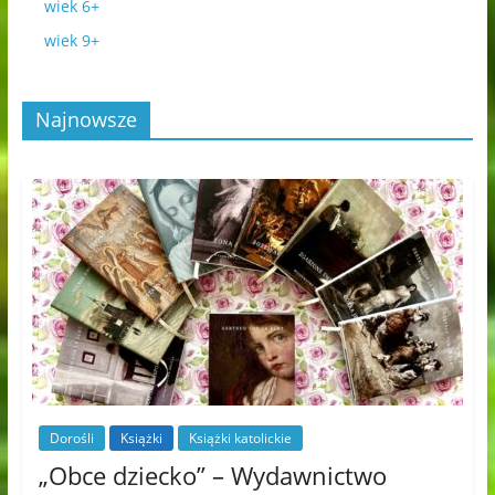
wiek 6+
wiek 9+
Najnowsze
Dorośli
Książki
Książki katolickie
„Obce dziecko” – Wydawnictwo