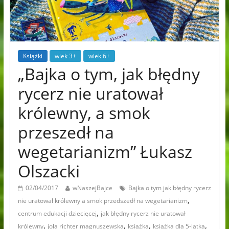
Książki
wiek 3+
wiek 6+
„Bajka o tym, jak błędny
rycerz nie uratował
królewny, a smok
przeszedł na
wegetarianizm” Łukasz
Olszacki
02/04/2017
wNaszejBajce
Bajka o tym jak błędny rycerz
,
nie uratował królewny a smok przedszedł na wegetarianizm
,
centrum edukacji dziecięcej
jak błędny rycerz nie uratował
,
,
,
,
królewny
jola richter magnuszewska
książka
książka dla 5-latka