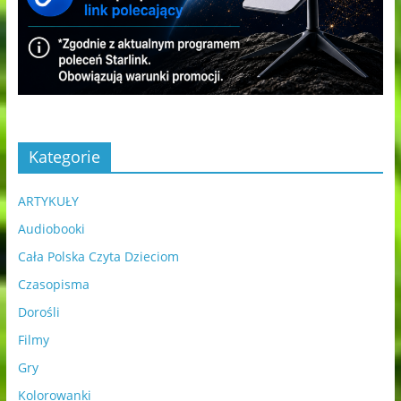
Kategorie
ARTYKUŁY
Audiobooki
Cała Polska Czyta Dzieciom
Czasopisma
Dorośli
Filmy
Gry
Kolorowanki