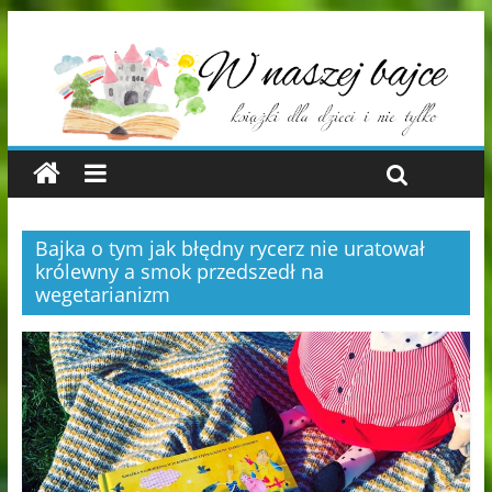
Bajka o tym jak błędny rycerz nie uratował
królewny a smok przedszedł na
wegetarianizm