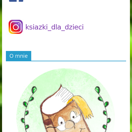
O mnie