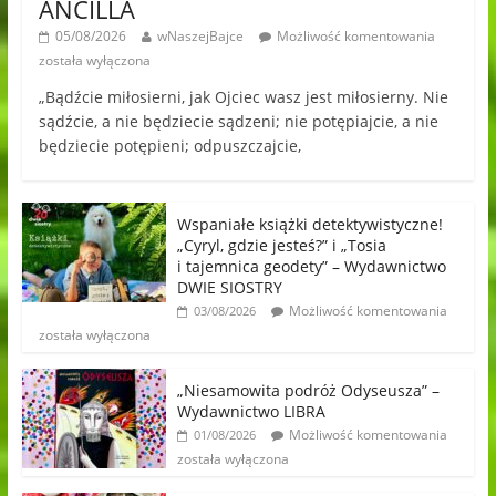
ANCILLA
05/08/2026
wNaszejBajce
Możliwość komentowania
została wyłączona
„Bądźcie miłosierni, jak Ojciec wasz jest miłosierny. Nie
sądźcie, a nie będziecie sądzeni; nie potępiajcie, a nie
będziecie potępieni; odpuszczajcie,
Wspaniałe książki detektywistyczne!
„Cyryl, gdzie jesteś?” i „Tosia
i tajemnica geodety” – Wydawnictwo
DWIE SIOSTRY
Możliwość komentowania
03/08/2026
została wyłączona
„Niesamowita podróż Odyseusza” –
Wydawnictwo LIBRA
Możliwość komentowania
01/08/2026
została wyłączona