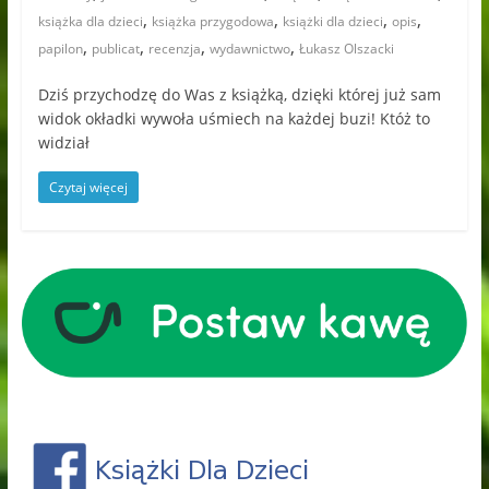
,
,
,
,
książka dla dzieci
książka przygodowa
książki dla dzieci
opis
,
,
,
,
papilon
publicat
recenzja
wydawnictwo
Łukasz Olszacki
Dziś przychodzę do Was z książką, dzięki której już sam
widok okładki wywoła uśmiech na każdej buzi! Któż to
widział
Czytaj więcej