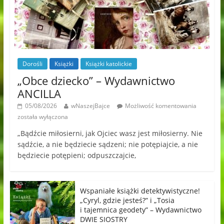
Dorośli
Książki
Książki katolickie
„Obce dziecko” – Wydawnictwo
ANCILLA
05/08/2026
wNaszejBajce
Możliwość komentowania
została wyłączona
„Bądźcie miłosierni, jak Ojciec wasz jest miłosierny. Nie
sądźcie, a nie będziecie sądzeni; nie potępiajcie, a nie
będziecie potępieni; odpuszczajcie,
Wspaniałe książki detektywistyczne!
„Cyryl, gdzie jesteś?” i „Tosia
i tajemnica geodety” – Wydawnictwo
DWIE SIOSTRY