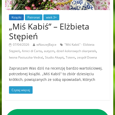
Książki
Patronat
wiek 3+
„Miś Kabiś” – Elżbieta
Stępień
07/04/2026
wNaszejBajce
"Miś Kabiś" - Elżbieta
,
,
,
,
Stępień
Amici di Carta
autyzm
dzień kolorowych skarpetek
,
,
,
Iwona Pastuszka-Vedral
Studio Akapit
Totem
zespół Downa
Zapraszam Was dziś na recenzję bardzo wartościowej,
potrzebnej książki. „Miś Kabiś” to zbiór dziesięciu
krótkich, powiązanych ze sobą opowiadań, których
Czytaj więcej