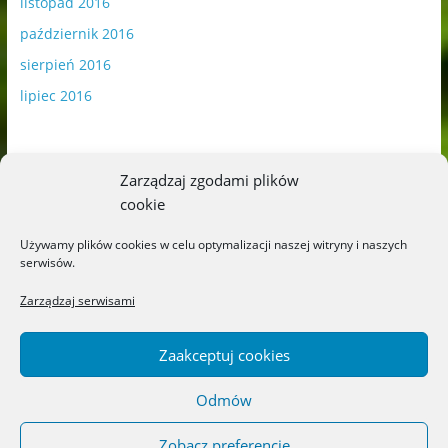
listopad 2016
październik 2016
sierpień 2016
lipiec 2016
Zarządzaj zgodami plików
cookie
Publikowane materiały zawierają płatną promocję.
Używamy plików cookies w celu optymalizacji naszej witryny i naszych
serwisów.
Polityka plików cookies
-
Polityka prywatności
Zarządzaj serwisami
Zaakceptuj cookies
Odmów
Copyright © 2026
Blog o książkach dla dzieci i młodzieży –
recenzje i rekomendacje
. All rights reserved.
Zobacz preferencje
Theme: ColorMag by
ThemeGrill
. Powered by
WordPress
.