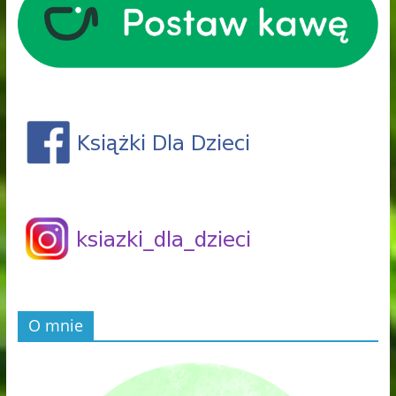
O mnie