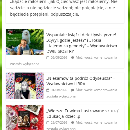
„Bądźcie miłosierni, jak Ojciec wasz jest miłosierny. Nie
sądźcie, a nie będziecie sądzeni; nie potępiajcie, a nie
będziecie potępieni; odpuszczajcie,
Wspaniałe książki detektywistyczne!
„Cyryl, gdzie jesteś?” i „Tosia
i tajemnica geodety” – Wydawnictwo
DWIE SIOSTRY
Możliwość komentowania
03/08/2026
została wyłączona
„Niesamowita podróż Odyseusza” –
Wydawnictwo LIBRA
Możliwość komentowania
01/08/2026
została wyłączona
„Wiersze Tuwima ilustrowane sztuką”
Edukacja-dzieci.pl
Możliwość komentowania
28/07/2026
została wyłączona