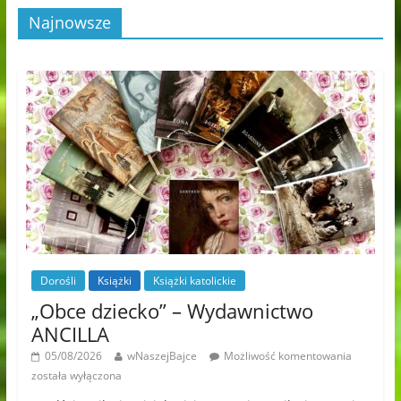
Najnowsze
Dorośli
Książki
Książki katolickie
„Obce dziecko” – Wydawnictwo
ANCILLA
05/08/2026
wNaszejBajce
Możliwość komentowania
została wyłączona