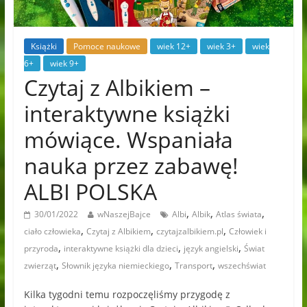
Książki
Pomoce naukowe
wiek 12+
wiek 3+
wiek
6+
wiek 9+
Czytaj z Albikiem –
interaktywne książki
mówiące. Wspaniała
nauka przez zabawę!
ALBI POLSKA
,
,
,
30/01/2022
wNaszejBajce
Albi
Albik
Atlas świata
,
,
,
ciało człowieka
Czytaj z Albikiem
czytajzalbikiem.pl
Człowiek i
,
,
,
przyroda
interaktywne książki dla dzieci
język angielski
Świat
,
,
,
zwierząt
Słownik języka niemieckiego
Transport
wszechświat
Kilka tygodni temu rozpoczęliśmy przygodę z