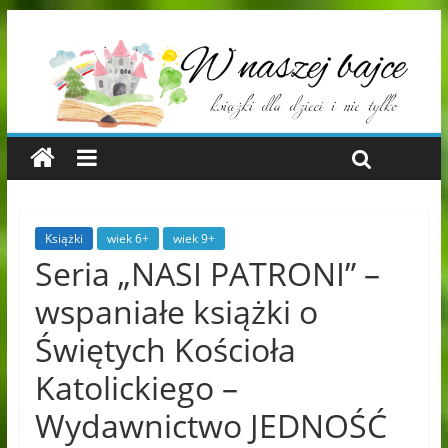
Książki
wiek 6+
wiek 9+
Seria „NASI PATRONI” –
wspaniałe książki o
Świętych Kościoła
Katolickiego –
Wydawnictwo JEDNOŚĆ