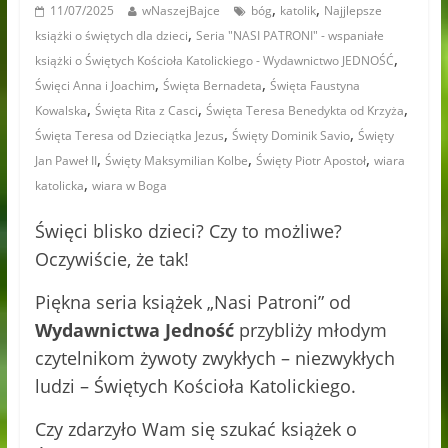
,
,
11/07/2025
wNaszejBajce
bóg
katolik
Najjlepsze
,
książki o świętych dla dzieci
Seria "NASI PATRONI" - wspaniałe
,
książki o Świętych Kościoła Katolickiego - Wydawnictwo JEDNOŚĆ
,
,
Święci Anna i Joachim
Święta Bernadeta
Święta Faustyna
,
,
,
Kowalska
Święta Rita z Casci
Święta Teresa Benedykta od Krzyża
,
,
Święta Teresa od Dzieciątka Jezus
Święty Dominik Savio
Święty
,
,
,
Jan Paweł II
Święty Maksymilian Kolbe
Święty Piotr Apostoł
wiara
,
katolicka
wiara w Boga
Święci blisko dzieci? Czy to możliwe?
Oczywiście, że tak!
Piękna seria książek „Nasi Patroni” od
Wydawnictwa Jedność
przybliży młodym
czytelnikom żywoty zwykłych – niezwykłych
ludzi – Świętych Kościoła Katolickiego.
Czy zdarzyło Wam się szukać książek o