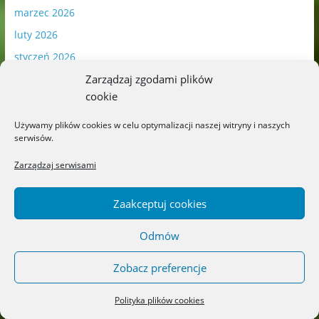
marzec 2026
luty 2026
styczeń 2026
grudzień 2025
Zarządzaj zgodami plików
cookie
listopad 2025
październik 2025
Używamy plików cookies w celu optymalizacji naszej witryny i naszych
serwisów.
wrzesień 2025
Zarządzaj serwisami
sierpień 2025
lipiec 2025
Zaakceptuj cookies
czerwiec 2025
maj 2025
Odmów
kwiecień 2025
Zobacz preferencje
marzec 2025
luty 2025
Polityka plików cookies