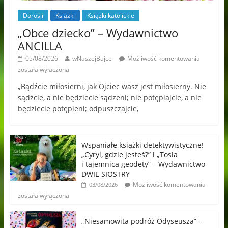
Dorośli
Książki
Książki katolickie
„Obce dziecko” – Wydawnictwo
ANCILLA
05/08/2026
wNaszejBajce
Możliwość komentowania
została wyłączona
„Bądźcie miłosierni, jak Ojciec wasz jest miłosierny. Nie
sądźcie, a nie będziecie sądzeni; nie potępiajcie, a nie
będziecie potępieni; odpuszczajcie,
Wspaniałe książki detektywistyczne!
„Cyryl, gdzie jesteś?” i „Tosia
i tajemnica geodety” – Wydawnictwo
DWIE SIOSTRY
Możliwość komentowania
03/08/2026
została wyłączona
„Niesamowita podróż Odyseusza” –