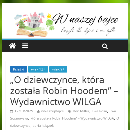
Książki
wiek 12+
wiek 9+
„O dziewczynce, która
została Robin Hoodem” –
Wydawnictwo WILGA
,
,
12/10/2025
wNaszejBajce
Ben Miller
Ewa Rosa
Ewa
,
,
Sosnowska
która została Robin Hoodem" - Wydawnictwo WILGA
O
,
dziewczynce
seria książek