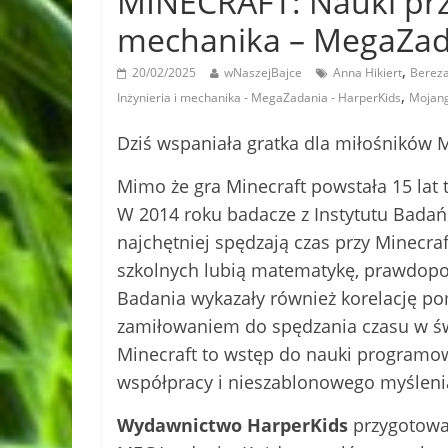
MINECRAFT: Nauki przy
mechanika – MegaZad
,
20/02/2025
wNaszejBajce
Anna Hikiert
Berez
,
Inżynieria i mechanika - MegaZadania - HarperKids
Mojan
Dziś wspaniała gratka dla miłośników 
Mimo że gra Minecraft powstała 15 lat t
W 2014 roku badacze z Instytutu Badań E
najchętniej spędzają czas przy Minecra
szkolnych lubią matematykę, prawdopod
Badania wykazały również korelację pom
zamiłowaniem do spędzania czasu w św
Minecraft to wstęp do nauki programow
współpracy i nieszablonowego myśleni
Wydawnictwo HarperKids
przygotowa