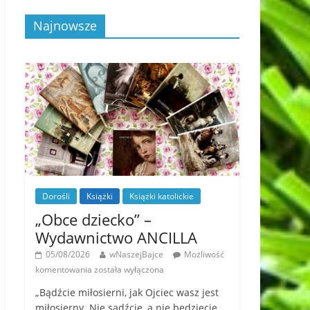
Najnowsze
Dorośli
Książki
Książki katolickie
„Obce dziecko” –
Wydawnictwo ANCILLA
05/08/2026
wNaszejBajce
Możliwość
komentowania
została wyłączona
„Bądźcie miłosierni, jak Ojciec wasz jest
miłosierny. Nie sądźcie, a nie będziecie