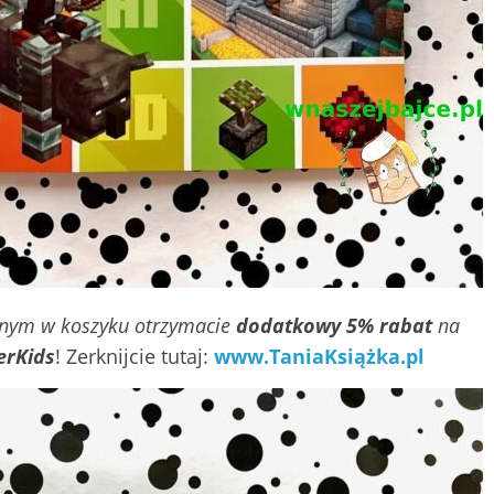
nym w koszyku otrzymacie
dodatkowy 5% rabat
na
erKids
! Zerknijcie tutaj:
www.TaniaKsiążka.pl