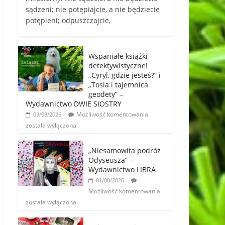
sądzeni; nie potępiajcie, a nie będziecie
potępieni; odpuszczajcie,
Wspaniałe książki
detektywistyczne!
„Cyryl, gdzie jesteś?” i
„Tosia i tajemnica
geodety” –
Wydawnictwo DWIE SIOSTRY
Możliwość komentowania
03/08/2026
została wyłączona
„Niesamowita podróż
Odyseusza” –
Wydawnictwo LIBRA
01/08/2026
Możliwość komentowania
została wyłączona