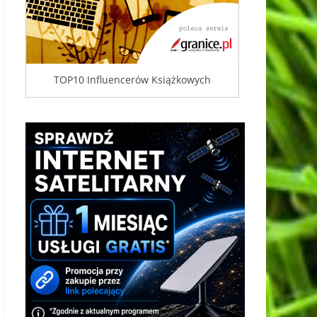
TOP10 Influencerów Książkowych