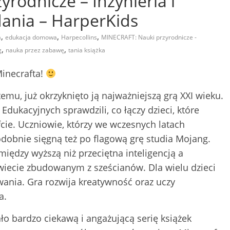
rodnicze – Inżynieria i
ania – HarperKids
,
,
,
a
edukacja domowa
Harpecollins
MINECRAFT: Nauki przyrodnicze -
,
,
g
nauka przez zabawę
tania książka
Minecrafta!
emu, już okrzyknięto ją najważniejszą grą XXI wieku.
dukacyjnych sprawdzili, co łączy dzieci, które
fcie. Uczniowie, którzy we wczesnych latach
obnie sięgną też po flagową grę studia Mojang.
iędzy wyższą niż przeciętna inteligencją a
iecie zbudowanym z sześcianów. Dla wielu dzieci
ania. Gra rozwija kreatywność oraz uczy
a.
ło bardzo ciekawą i angażującą serię książek