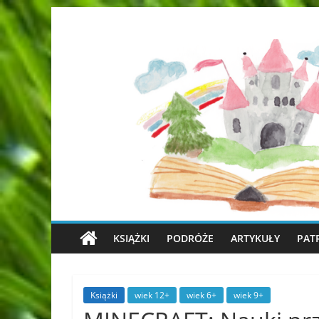
KSIĄŻKI
PODRÓŻE
ARTYKUŁY
PAT
Książki
wiek 12+
wiek 6+
wiek 9+