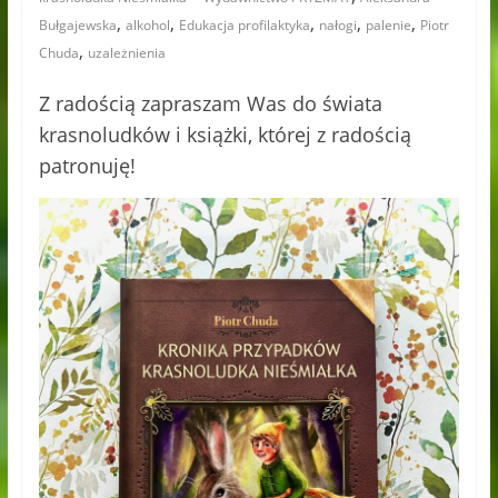
,
,
,
,
,
Bułgajewska
alkohol
Edukacja profilaktyka
nałogi
palenie
Piotr
,
Chuda
uzależnienia
Z radością zapraszam Was do świata
krasnoludków i książki, której z radością
patronuję!