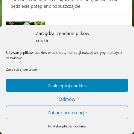
będziecie potępieni; odpuszczajcie,
Wspaniałe książki detektywistyczne!
„Cyryl, gdzie jesteś?” i „Tosia
Zarządzaj zgodami plików
i tajemnica geodety” – Wydawnictwo
cookie
DWIE SIOSTRY
Możliwość komentowania
03/08/2026
Używamy plików cookies w celu optymalizacji naszej witryny i naszych
została wyłączona
serwisów.
Zarządzaj serwisami
„Niesamowita podróż Odyseusza” –
Wydawnictwo LIBRA
Możliwość komentowania
01/08/2026
Zaakceptuj cookies
została wyłączona
Odmów
„Wiersze Tuwima ilustrowane sztuką”
Edukacja-dzieci.pl
Zobacz preferencje
Możliwość komentowania
28/07/2026
została wyłączona
Polityka plików cookies