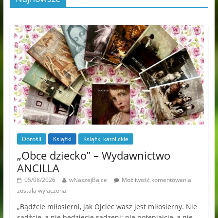
Dorośli
Książki
Książki katolickie
„Obce dziecko” – Wydawnictwo
ANCILLA
05/08/2026
wNaszejBajce
Możliwość komentowania
została wyłączona
„Bądźcie miłosierni, jak Ojciec wasz jest miłosierny. Nie
sądźcie, a nie będziecie sądzeni; nie potępiajcie, a nie