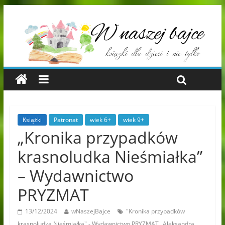
Książki
Patronat
wiek 6+
wiek 9+
„Kronika przypadków
krasnoludka Nieśmiałka”
– Wydawnictwo
PRYZMAT
13/12/2024
wNaszejBajce
"Kronika przypadków
,
krasnoludka Nieśmiałka" - Wydawnictwo PRYZMAT
Aleksandra