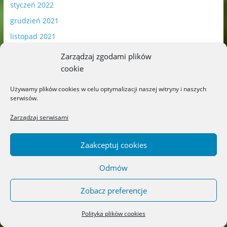
styczeń 2022
grudzień 2021
listopad 2021
październik 2021
Zarządzaj zgodami plików
wrzesień 2021
cookie
sierpień 2021
Używamy plików cookies w celu optymalizacji naszej witryny i naszych
serwisów.
lipiec 2021
czerwiec 2021
Zarządzaj serwisami
maj 2021
Zaakceptuj cookies
kwiecień 2021
marzec 2021
Odmów
luty 2021
Zobacz preferencje
styczeń 2021
grudzień 2020
Polityka plików cookies
listopad 2020