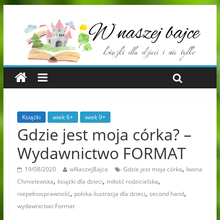
Książki
wiek 6+
wiek 9+
Gdzie jest moja córka? –
Wydawnictwo FORMAT
,
19/08/2020
wNaszejBajce
Gdzie jest moja córka
Iwona
,
,
,
Chmielewska
książki dla dzieci
miłość rodzicielska
,
,
,
niepełnosprawność
polska ilustracja dla dzieci
second hand
wydawnictwo Format