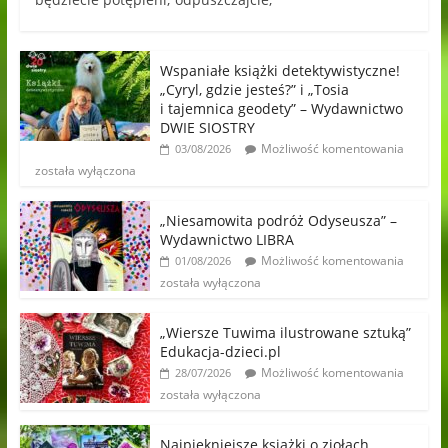
Wspaniałe książki detektywistyczne!
„Cyryl, gdzie jesteś?” i „Tosia
i tajemnica geodety” – Wydawnictwo
DWIE SIOSTRY
Możliwość komentowania
03/08/2026
została wyłączona
„Niesamowita podróż Odyseusza” –
Wydawnictwo LIBRA
Możliwość komentowania
01/08/2026
została wyłączona
„Wiersze Tuwima ilustrowane sztuką”
Edukacja-dzieci.pl
Możliwość komentowania
28/07/2026
została wyłączona
Najpiękniejsze książki o ziołach,