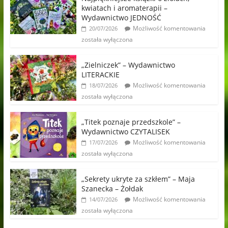
kwiatach i aromaterapii –
Wydawnictwo JEDNOŚĆ
Możliwość komentowania
20/07/2026
została wyłączona
„Zielniczek” – Wydawnictwo
LITERACKIE
Możliwość komentowania
18/07/2026
została wyłączona
„Titek poznaje przedszkole” –
Wydawnictwo CZYTALISEK
Możliwość komentowania
17/07/2026
została wyłączona
„Sekrety ukryte za szkłem” – Maja
Szanecka – Żołdak
Możliwość komentowania
14/07/2026
została wyłączona