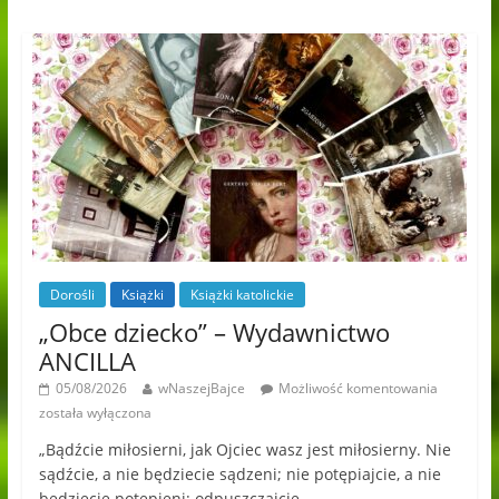
Dorośli
Książki
Książki katolickie
„Obce dziecko” – Wydawnictwo
ANCILLA
05/08/2026
wNaszejBajce
Możliwość komentowania
została wyłączona
„Bądźcie miłosierni, jak Ojciec wasz jest miłosierny. Nie
sądźcie, a nie będziecie sądzeni; nie potępiajcie, a nie
będziecie potępieni; odpuszczajcie,