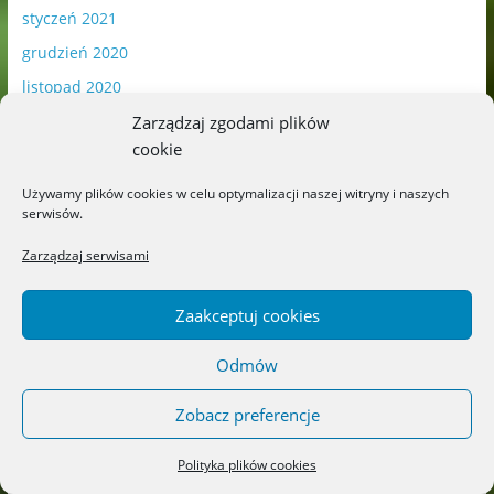
styczeń 2021
grudzień 2020
listopad 2020
październik 2020
Zarządzaj zgodami plików
cookie
wrzesień 2020
sierpień 2020
Używamy plików cookies w celu optymalizacji naszej witryny i naszych
serwisów.
lipiec 2020
Zarządzaj serwisami
czerwiec 2020
maj 2020
Zaakceptuj cookies
kwiecień 2020
marzec 2020
Odmów
luty 2020
Zobacz preferencje
styczeń 2020
grudzień 2019
Polityka plików cookies