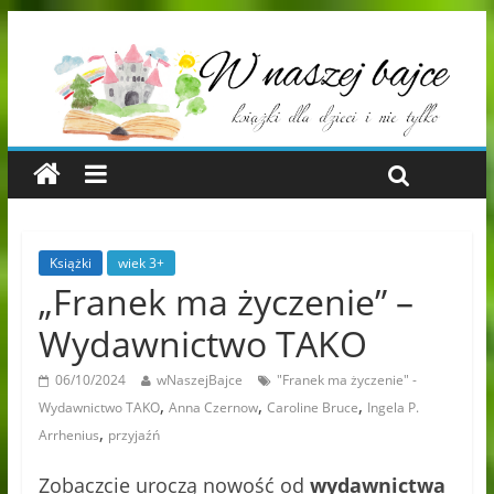
Książki
wiek 3+
„Franek ma życzenie” –
Wydawnictwo TAKO
06/10/2024
wNaszejBajce
"Franek ma życzenie" -
,
,
,
Wydawnictwo TAKO
Anna Czernow
Caroline Bruce
Ingela P.
,
Arrhenius
przyjaźń
Zobaczcie uroczą nowość od
wydawnictwa