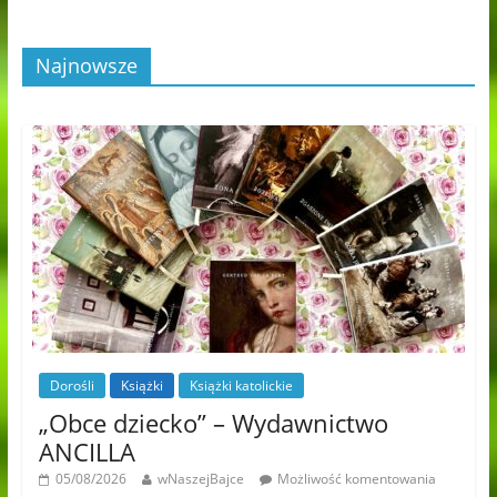
Najnowsze
Dorośli
Książki
Książki katolickie
„Obce dziecko” – Wydawnictwo
ANCILLA
05/08/2026
wNaszejBajce
Możliwość komentowania