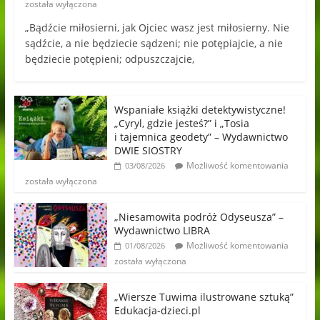
została wyłączona
„Bądźcie miłosierni, jak Ojciec wasz jest miłosierny. Nie
sądźcie, a nie będziecie sądzeni; nie potępiajcie, a nie
będziecie potępieni; odpuszczajcie,
Wspaniałe książki detektywistyczne!
„Cyryl, gdzie jesteś?” i „Tosia
i tajemnica geodety” – Wydawnictwo
DWIE SIOSTRY
Możliwość komentowania
03/08/2026
została wyłączona
„Niesamowita podróż Odyseusza” –
Wydawnictwo LIBRA
Możliwość komentowania
01/08/2026
została wyłączona
„Wiersze Tuwima ilustrowane sztuką”
Edukacja-dzieci.pl