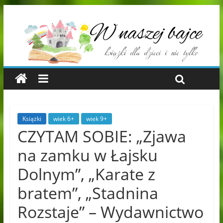
Książki
wiek 6+
wiek 9+
CZYTAM SOBIE: „Zjawa
na zamku w Łajsku
Dolnym”, „Karate z
bratem”, „Stadnina
Rozstaje” – Wydawnictwo