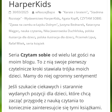
HarperKids
,
30/03/2025
wNaszejBajce
"Karate z bratem"
"Stadnina
,
,
Rozstaje" - Wydawnictwo HarperKids
Agata Kopff
CZYTAM SOBIE:
,
,
"Zjawa na zamku w Łajsku Dolnym"
Justyna Bednarek
Katarzyna
,
,
,
Majger
nauka czytania
Nika Jaworowska Duchlińska
polska
,
,
,
ilustarcja dla dzieci
polska ilustracja dla dzieci
Przemek Liput
,
Rafał Witek
seria książek
Seria
Czytam sobie
od wielu lat gości na
moim blogu. To z nią swoje pierwszy
czytelnicze kroki stawiała trójka moich
dzieci. Mamy do niej ogromny sentyment!
Jeśli szukacie ciekawych i starannie
wydanych pozycji dla dzieci, które chcą
zacząć przygodę z nauką czytania to
koniecznie zainteresujcie się tymi książkami.