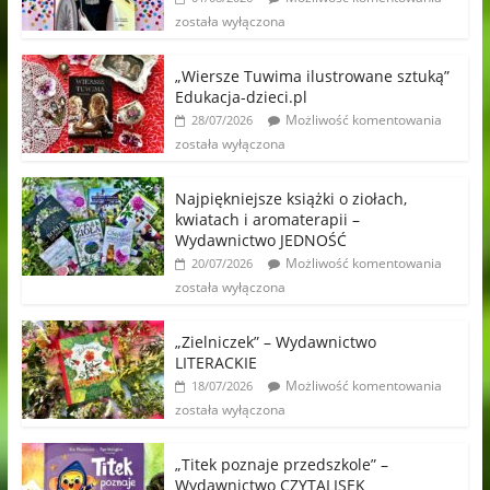
została wyłączona
„Wiersze Tuwima ilustrowane sztuką”
Edukacja-dzieci.pl
Możliwość komentowania
28/07/2026
została wyłączona
Najpiękniejsze książki o ziołach,
kwiatach i aromaterapii –
Wydawnictwo JEDNOŚĆ
Możliwość komentowania
20/07/2026
została wyłączona
„Zielniczek” – Wydawnictwo
LITERACKIE
Możliwość komentowania
18/07/2026
została wyłączona
„Titek poznaje przedszkole” –
Wydawnictwo CZYTALISEK