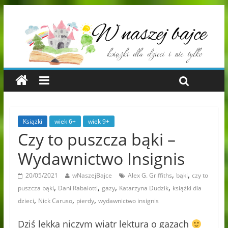
Książki
wiek 6+
wiek 9+
Czy to puszcza bąki –
Wydawnictwo Insignis
,
,
20/05/2021
wNaszejBajce
Alex G. Griffiths
bąki
czy to
,
,
,
,
puszcza bąki
Dani Rabaiotti
gazy
Katarzyna Dudzik
książki dla
,
,
,
dzieci
Nick Caruso
pierdy
wydawnictwo insignis
Dziś lekka niczym wiatr lektura o gazach