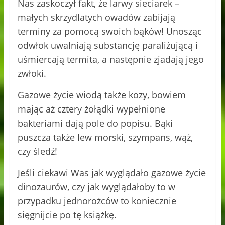
Nas zaskoczył fakt, że larwy sieciarek –
małych skrzydlatych owadów zabijają
terminy za pomocą swoich bąków! Unosząc
odwłok uwalniają substancję paraliżującą i
uśmiercają termita, a następnie zjadają jego
zwłoki.
Gazowe życie wiodą także kozy, bowiem
mając aż cztery żołądki wypełnione
bakteriami dają pole do popisu. Bąki
puszcza także lew morski, szympans, wąż,
czy śledź!
Jeśli ciekawi Was jak wyglądało gazowe życie
dinozaurów, czy jak wyglądałoby to w
przypadku jednorożców to koniecznie
sięgnijcie po tę książkę.