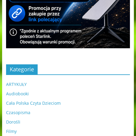
Kategorie
ARTYKUŁY
Audiobooki
Cała Polska Czyta Dzieciom
Czasopisma
Dorośli
Filmy