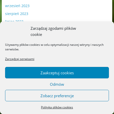
wrzesień 2023
sierpień 2023
lipiec 2023
Zarządzaj zgodami plików
czerwiec 2023
cookie
maj 2023
Używamy plików cookies w celu optymalizacji naszej witryny i naszych
kwiecień 2023
serwisów.
marzec 2023
Zarządzaj serwisami
luty 2023
styczeń 2023
Zaakceptuj cookies
grudzień 2022
Odmów
listopad 2022
październik 2022
Zobacz preferencje
wrzesień 2022
Polityka plików cookies
sierpień 2022