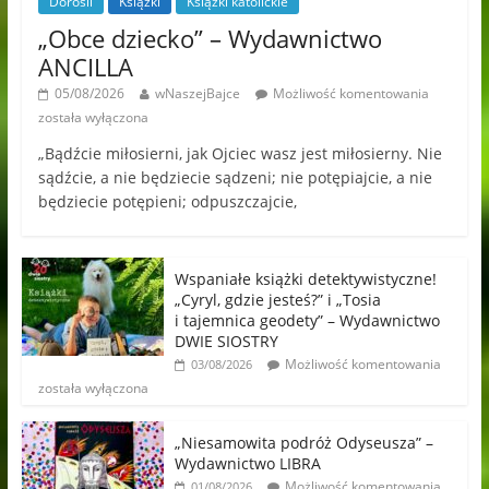
Dorośli
Książki
Książki katolickie
„Obce dziecko” – Wydawnictwo
ANCILLA
05/08/2026
wNaszejBajce
Możliwość komentowania
została wyłączona
„Bądźcie miłosierni, jak Ojciec wasz jest miłosierny. Nie
sądźcie, a nie będziecie sądzeni; nie potępiajcie, a nie
będziecie potępieni; odpuszczajcie,
Wspaniałe książki detektywistyczne!
„Cyryl, gdzie jesteś?” i „Tosia
i tajemnica geodety” – Wydawnictwo
DWIE SIOSTRY
Możliwość komentowania
03/08/2026
została wyłączona
„Niesamowita podróż Odyseusza” –
Wydawnictwo LIBRA
Możliwość komentowania
01/08/2026