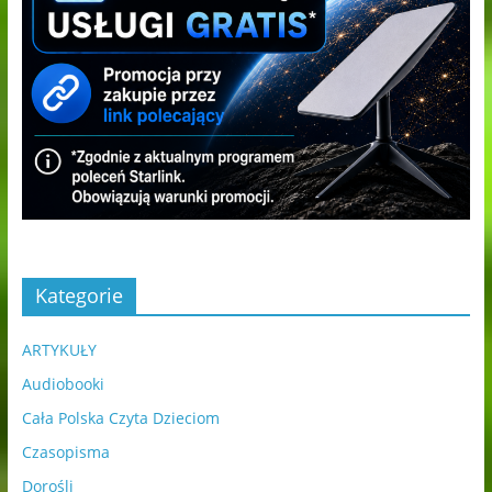
Kategorie
ARTYKUŁY
Audiobooki
Cała Polska Czyta Dzieciom
Czasopisma
Dorośli