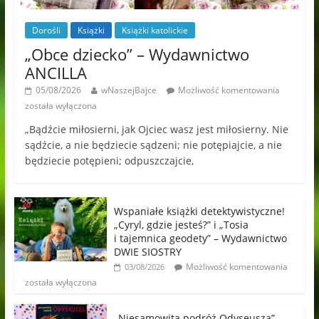
Dorośli
Książki
Książki katolickie
„Obce dziecko” – Wydawnictwo
ANCILLA
05/08/2026
wNaszejBajce
Możliwość komentowania
została wyłączona
„Bądźcie miłosierni, jak Ojciec wasz jest miłosierny. Nie
sądźcie, a nie będziecie sądzeni; nie potępiajcie, a nie
będziecie potępieni; odpuszczajcie,
Wspaniałe książki detektywistyczne!
„Cyryl, gdzie jesteś?” i „Tosia
i tajemnica geodety” – Wydawnictwo
DWIE SIOSTRY
Możliwość komentowania
03/08/2026
została wyłączona
„Niesamowita podróż Odyseusza” –