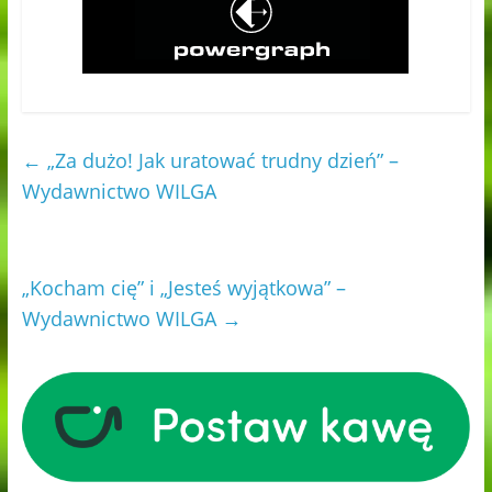
←
„Za dużo! Jak uratować trudny dzień” –
Wydawnictwo WILGA
„Kocham cię” i „Jesteś wyjątkowa” –
Wydawnictwo WILGA
→