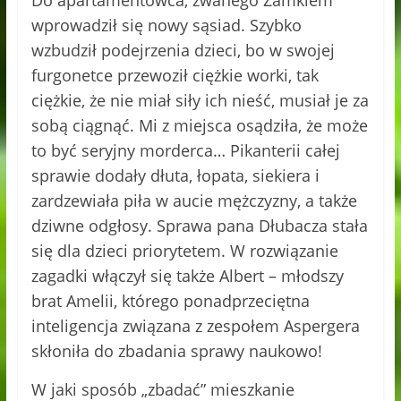
Do apartamentowca, zwanego Zamkiem
wprowadził się nowy sąsiad. Szybko
wzbudził podejrzenia dzieci, bo w swojej
furgonetce przewoził ciężkie worki, tak
ciężkie, że nie miał siły ich nieść, musiał je za
sobą ciągnąć. Mi z miejsca osądziła, że może
to być seryjny morderca… Pikanterii całej
sprawie dodały dłuta, łopata, siekiera i
zardzewiała piła w aucie mężczyzny, a także
dziwne odgłosy. Sprawa pana Dłubacza stała
się dla dzieci priorytetem. W rozwiązanie
zagadki włączył się także Albert – młodszy
brat Amelii, którego ponadprzeciętna
inteligencja związana z zespołem Aspergera
skłoniła do zbadania sprawy naukowo!
W jaki sposób „zbadać” mieszkanie