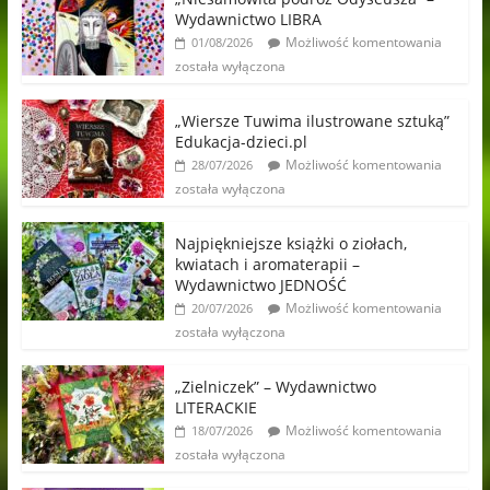
Wydawnictwo LIBRA
Możliwość komentowania
01/08/2026
została wyłączona
„Wiersze Tuwima ilustrowane sztuką”
Edukacja-dzieci.pl
Możliwość komentowania
28/07/2026
została wyłączona
Najpiękniejsze książki o ziołach,
kwiatach i aromaterapii –
Wydawnictwo JEDNOŚĆ
Możliwość komentowania
20/07/2026
została wyłączona
„Zielniczek” – Wydawnictwo
LITERACKIE
Możliwość komentowania
18/07/2026
została wyłączona