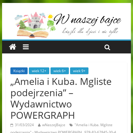
Książki
wiek 12+
wiek 6+
wiek 9+
„Amelia i Kuba. Mgliste
podejrzenia” –
Wydawnictwo
POWERGRAPH
31/03/2024
wNaszejBajce
"Amelia i Kuba. Mgliste
,
,
podejrzenia" - Wydawnictwo POWERGRAPH
978-83-67845-30-4