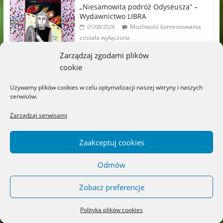
„Niesamowita podróż Odyseusza” –
Wydawnictwo LIBRA
Możliwość komentowania
01/08/2026
została wyłączona
Zarządzaj zgodami plików
„Wiersze Tuwima ilustrowane sztuką”
cookie
Edukacja-dzieci.pl
Możliwość komentowania
28/07/2026
Używamy plików cookies w celu optymalizacji naszej witryny i naszych
została wyłączona
serwisów.
Zarządzaj serwisami
Najpiękniejsze książki o ziołach,
kwiatach i aromaterapii –
Wydawnictwo JEDNOŚĆ
Zaakceptuj cookies
Możliwość komentowania
20/07/2026
została wyłączona
Odmów
„Zielniczek” – Wydawnictwo
Zobacz preferencje
LITERACKIE
Możliwość komentowania
18/07/2026
Polityka plików cookies
została wyłączona