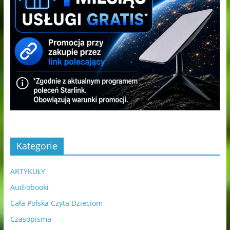
Kategorie
ARTYKUŁY
Audiobooki
Cała Polska Czyta Dzieciom
Czasopisma