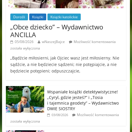
Dorośli
Książki
Książki katolickie
„Obce dziecko” – Wydawnictwo
ANCILLA
05/08/2026
wNaszejBajce
Możliwość komentowania
została wyłączona
„Bądźcie miłosierni, jak Ojciec wasz jest miłosierny. Nie
sądźcie, a nie będziecie sądzeni; nie potępiajcie, a nie
będziecie potępieni; odpuszczajcie,
Wspaniałe książki detektywistyczne!
„Cyryl, gdzie jesteś?” i „Tosia
i tajemnica geodety” – Wydawnictwo
DWIE SIOSTRY
Możliwość komentowania
03/08/2026
została wyłączona