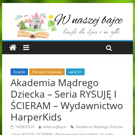
Książki
Pomoce naukowe
wiek 3+
Akademia Mądrego
Dziecka – Seria RYSUJĘ I
ŚCIERAM – Wydawnictwo
HarperKids
14/08/2024
wNaszejBajce
Akademia Mądrego Dziecka
,
,
- Seria RYSUJĘ I ŚCIERAM - Wydawnictwo HarperKids
Kształty