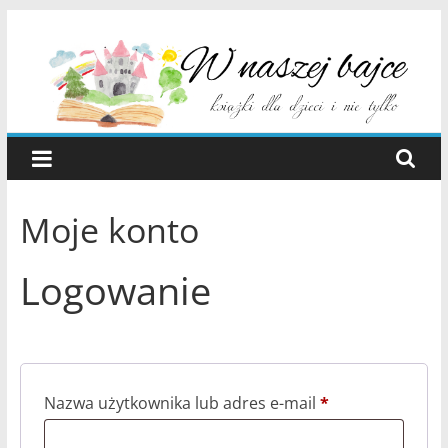
Skip
Sklep
to
content
wNaszejBajce.pl
Sklep
Moje konto
Logowanie
Wymagane
Nazwa użytkownika lub adres e-mail
*