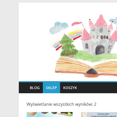
Skip
Sklep
to
content
wNaszejBajce.pl
Sklep
BLOG
SKLEP
KOSZYK
Wyświetlanie wszystkich wyników: 2