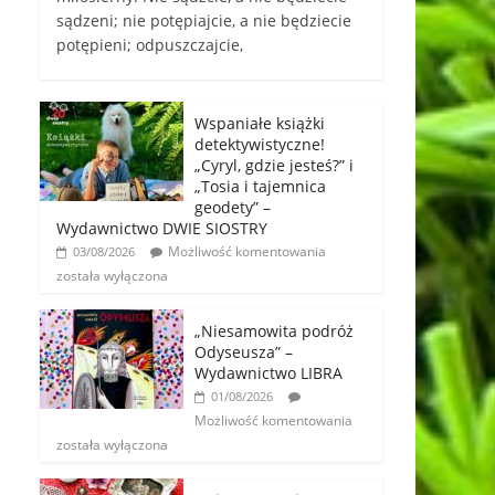
sądzeni; nie potępiajcie, a nie będziecie
potępieni; odpuszczajcie,
Wspaniałe książki
detektywistyczne!
„Cyryl, gdzie jesteś?” i
„Tosia i tajemnica
geodety” –
Wydawnictwo DWIE SIOSTRY
Możliwość komentowania
03/08/2026
została wyłączona
„Niesamowita podróż
Odyseusza” –
Wydawnictwo LIBRA
01/08/2026
Możliwość komentowania
została wyłączona