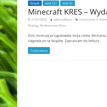
Książki
wiek 12+
wiek 9+
Minecraft KRES – Wy
21/07/2020
wNaszejBajce
Catherynne m Valen
,
Mojang
Wydawnictwo Muza
Dziś recenzję przygotowała moja córka, Michasia.
sięgnęła po tę książkę. Zapraszam do lektury
Czytaj więcej