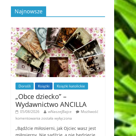
Najnowsze
Dorośli
Książki
Książki katolickie
„Obce dziecko” –
Wydawnictwo ANCILLA
05/08/2026
wNaszejBajce
Możliwość
komentowania
została wyłączona
„Bądźcie miłosierni, jak Ojciec wasz jest
miłosierny. Nie sądźcie, a nie będziecie