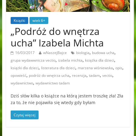
Książki
wiek 6+
„Podróż do wnętrza
ucha” Izabela Michta
,
,
16/03/2017
wNaszejBajce
biologia
budowa ucha
,
,
,
grupa wydawwnicza vectio
izabela michta
książka dla dzieci
,
,
,
,
książki dla dzieci
listeratura dla dzieci
marzena wiśniewska
opis
,
,
,
,
,
opowieść
podróż do wnętrza ucha
recenzja
tadam
vectio
,
wydawnictwo
wydawnictwo tadam
Dziś słów kilka o książce na którą jestem troszkę zła! Zła
za to, że nie pojawiła się wtedy gdy byłam
Czytaj więcej