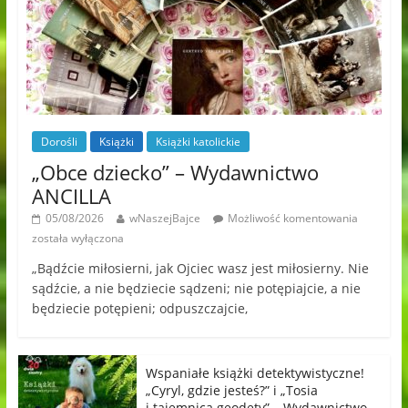
Dorośli
Książki
Książki katolickie
„Obce dziecko” – Wydawnictwo
ANCILLA
05/08/2026
wNaszejBajce
Możliwość komentowania
została wyłączona
„Bądźcie miłosierni, jak Ojciec wasz jest miłosierny. Nie
sądźcie, a nie będziecie sądzeni; nie potępiajcie, a nie
będziecie potępieni; odpuszczajcie,
Wspaniałe książki detektywistyczne!
„Cyryl, gdzie jesteś?” i „Tosia
i tajemnica geodety” – Wydawnictwo