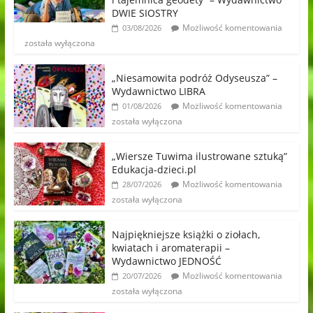
DWIE SIOSTRY
Możliwość komentowania
03/08/2026
została wyłączona
„Niesamowita podróż Odyseusza” –
Wydawnictwo LIBRA
Możliwość komentowania
01/08/2026
została wyłączona
„Wiersze Tuwima ilustrowane sztuką”
Edukacja-dzieci.pl
Możliwość komentowania
28/07/2026
została wyłączona
Najpiękniejsze książki o ziołach,
kwiatach i aromaterapii –
Wydawnictwo JEDNOŚĆ
Możliwość komentowania
20/07/2026
została wyłączona