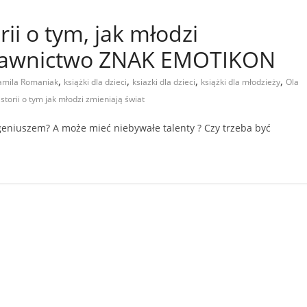
ii o tym, jak młodzi
ydawnictwo ZNAK EMOTIKON
,
,
,
,
amila Romaniak
książki dla dzieci
ksiazki dla dzieci
książki dla młodzieży
Ola
torii o tym jak młodzi zmieniają świat
 geniuszem? A może mieć niebywałe talenty ? Czy trzeba być