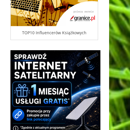
TOP10 Influencerów Książkowych