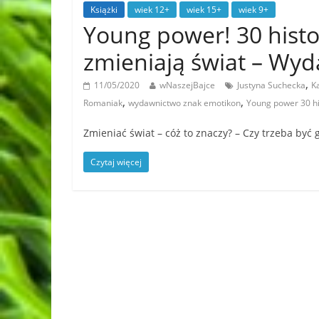
Książki
wiek 12+
wiek 15+
wiek 9+
Young power! 30 histor
zmieniają świat – W
,
11/05/2020
wNaszejBajce
Justyna Suchecka
K
,
,
Romaniak
wydawnictwo znak emotikon
Young power 30 his
Zmieniać świat – cóż to znaczy? – Czy trzeba być
Czytaj więcej