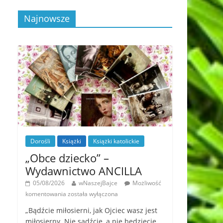
Najnowsze
Dorośli
Książki
Książki katolickie
„Obce dziecko” –
Wydawnictwo ANCILLA
05/08/2026
wNaszejBajce
Możliwość
komentowania
została wyłączona
„Bądźcie miłosierni, jak Ojciec wasz jest
miłosierny. Nie sądźcie, a nie będziecie