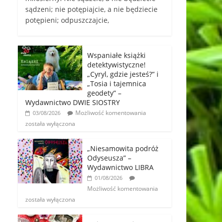
sądzeni; nie potępiajcie, a nie będziecie
potępieni; odpuszczajcie,
Wspaniałe książki
detektywistyczne!
„Cyryl, gdzie jesteś?” i
„Tosia i tajemnica
geodety” –
Wydawnictwo DWIE SIOSTRY
Możliwość komentowania
03/08/2026
została wyłączona
„Niesamowita podróż
Odyseusza” –
Wydawnictwo LIBRA
01/08/2026
Możliwość komentowania
została wyłączona