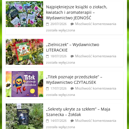
Najpiękniejsze książki o ziołach,
kwiatach i aromaterapii –
Wydawnictwo JEDNOŚĆ
Możliwość komentowania
20/07/2026
została wyłączona
„Zielniczek” – Wydawnictwo
LITERACKIE
Możliwość komentowania
18/07/2026
została wyłączona
„Titek poznaje przedszkole” –
Wydawnictwo CZYTALISEK
Możliwość komentowania
17/07/2026
została wyłączona
„Sekrety ukryte za szkłem” – Maja
Szanecka – Żołdak
Możliwość komentowania
14/07/2026
została wyłączona