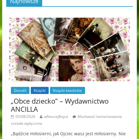
Najnowsze
Dorośli
Książki
Książki katolickie
„Obce dziecko” – Wydawnictwo
ANCILLA
05/08/2026
wNaszejBajce
Możliwość komentowania
została wyłączona
„Bądźcie miłosierni, jak Ojciec wasz jest miłosierny. Nie