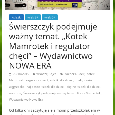
Książki
wiek 3+
wiek 6+
Świerszczyk podejmuje
ważny temat. „Kotek
Mamrotek i regulator
chęci” – Wydawnictwo
NOWA ERA
,
09/10/2019
wNaszejBajce
Kacper Dudek
Kotek
,
,
Mamrotek i regulator chęci
książki dla dzieci
małgorzata
,
,
,
węgrzecka
najlepsze książki dla dzieci
piękne książki dla dzieci
,
,
recenzja
Świerszczyk podejmuje ważny temat. Kotek Mamrotek
Wydawnictwo Nowa Era
Od kilku dni zaczytuję się z moim przedszkolakiem w