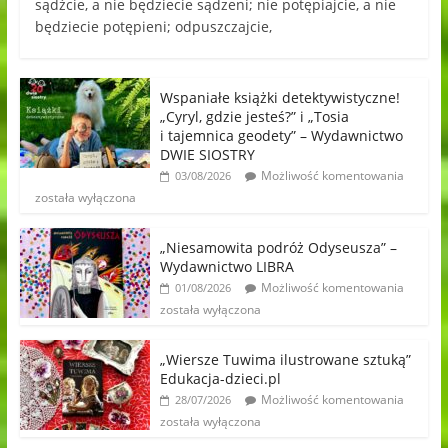
sądźcie, a nie będziecie sądzeni; nie potępiajcie, a nie
będziecie potępieni; odpuszczajcie,
Wspaniałe książki detektywistyczne!
„Cyryl, gdzie jesteś?” i „Tosia
i tajemnica geodety” – Wydawnictwo
DWIE SIOSTRY
Możliwość komentowania
03/08/2026
została wyłączona
„Niesamowita podróż Odyseusza” –
Wydawnictwo LIBRA
Możliwość komentowania
01/08/2026
została wyłączona
„Wiersze Tuwima ilustrowane sztuką”
Edukacja-dzieci.pl
Możliwość komentowania
28/07/2026
została wyłączona