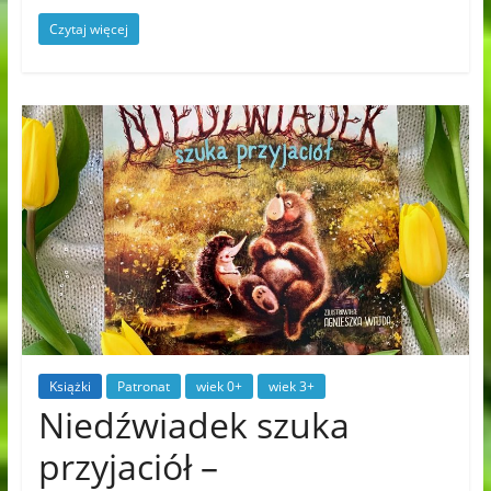
Czytaj więcej
Książki
Patronat
wiek 0+
wiek 3+
Niedźwiadek szuka
przyjaciół –