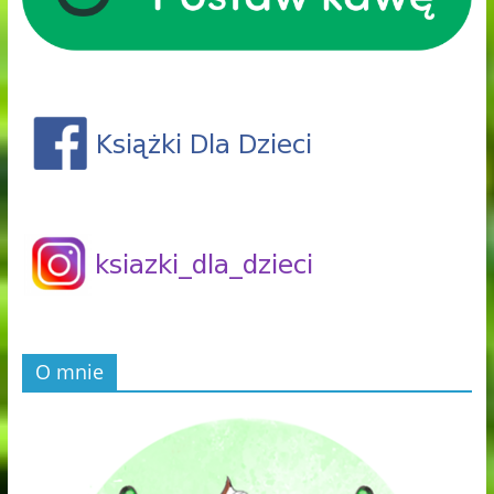
O mnie