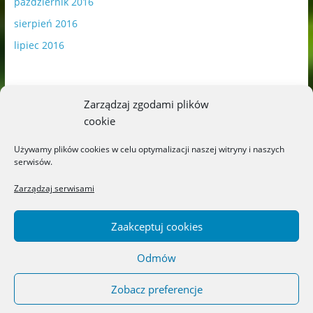
październik 2016
sierpień 2016
lipiec 2016
Zarządzaj zgodami plików
cookie
Publikowane materiały zawierają płatną promocję.
Używamy plików cookies w celu optymalizacji naszej witryny i naszych
serwisów.
Polityka plików cookies
-
Polityka prywatności
Zarządzaj serwisami
Zaakceptuj cookies
Odmów
Copyright © 2026
Blog o książkach dla dzieci i młodzieży –
recenzje i rekomendacje
. All rights reserved.
Zobacz preferencje
Theme: ColorMag by
ThemeGrill
. Powered by
WordPress
.