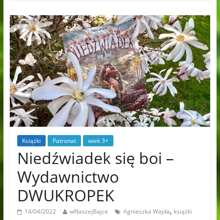
Książki
Patronat
wiek 3+
Niedźwiadek się boi –
Wydawnictwo
DWUKROPEK
,
14/04/2022
wNaszejBajce
Agnieszka Wajda
książki