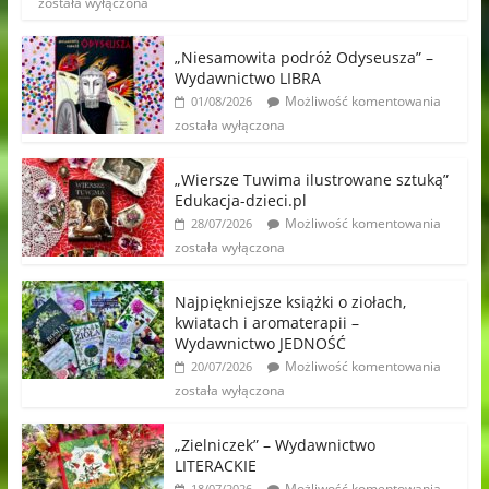
została wyłączona
„Niesamowita podróż Odyseusza” –
Wydawnictwo LIBRA
Możliwość komentowania
01/08/2026
została wyłączona
„Wiersze Tuwima ilustrowane sztuką”
Edukacja-dzieci.pl
Możliwość komentowania
28/07/2026
została wyłączona
Najpiękniejsze książki o ziołach,
kwiatach i aromaterapii –
Wydawnictwo JEDNOŚĆ
Możliwość komentowania
20/07/2026
została wyłączona
„Zielniczek” – Wydawnictwo
LITERACKIE
Możliwość komentowania
18/07/2026