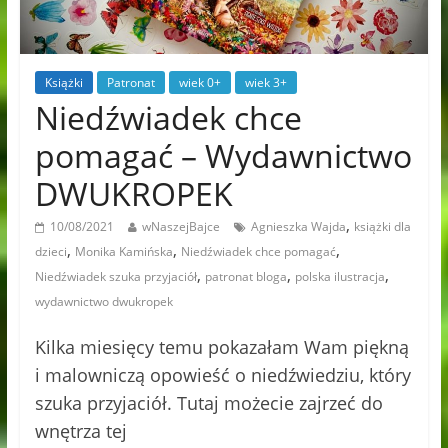
Książki
Patronat
wiek 0+
wiek 3+
Niedźwiadek chce
pomagać – Wydawnictwo
DWUKROPEK
,
10/08/2021
wNaszejBajce
Agnieszka Wajda
książki dla
,
,
,
dzieci
Monika Kamińska
Niedźwiadek chce pomagać
,
,
,
Niedźwiadek szuka przyjaciół
patronat bloga
polska ilustracja
wydawnictwo dwukropek
Kilka miesięcy temu pokazałam Wam piękną
i malowniczą opowieść o niedźwiedziu, który
szuka przyjaciół. Tutaj możecie zajrzeć do
wnętrza tej