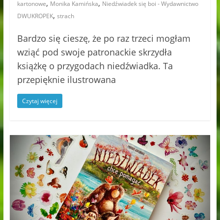
,
,
kartonowe
Monika Kamińska
Niedźwiadek się boi - Wydawnictwo
,
DWUKROPEK
strach
Bardzo się cieszę, że po raz trzeci mogłam
wziąć pod swoje patronackie skrzydła
książkę o przygodach niedźwiadka. Ta
przepięknie ilustrowana
Czytaj więcej