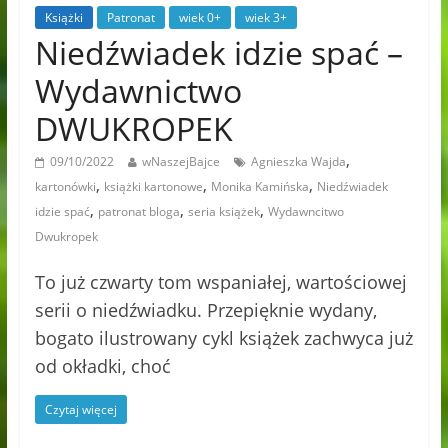
Książki
Patronat
wiek 0+
wiek 3+
Niedźwiadek idzie spać –
Wydawnictwo
DWUKROPEK
,
09/10/2022
wNaszejBajce
Agnieszka Wajda
,
,
,
kartonówki
książki kartonowe
Monika Kamińska
Niedźwiadek
,
,
,
idzie spać
patronat bloga
seria książek
Wydawncitwo
Dwukropek
To już czwarty tom wspaniałej, wartościowej
serii o niedźwiadku. Przepięknie wydany,
bogato ilustrowany cykl książek zachwyca już
od okładki, choć
Czytaj więcej