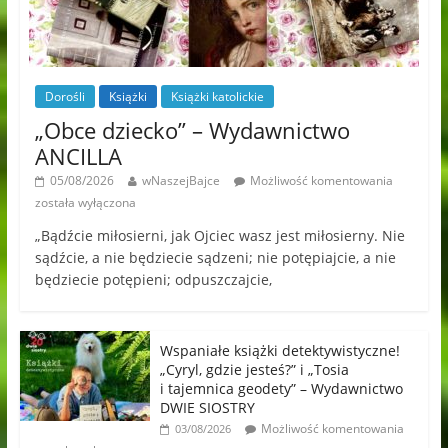
Dorośli
Książki
Książki katolickie
„Obce dziecko” – Wydawnictwo
ANCILLA
05/08/2026
wNaszejBajce
Możliwość komentowania
została wyłączona
„Bądźcie miłosierni, jak Ojciec wasz jest miłosierny. Nie
sądźcie, a nie będziecie sądzeni; nie potępiajcie, a nie
będziecie potępieni; odpuszczajcie,
Wspaniałe książki detektywistyczne!
„Cyryl, gdzie jesteś?” i „Tosia
i tajemnica geodety” – Wydawnictwo
DWIE SIOSTRY
Możliwość komentowania
03/08/2026